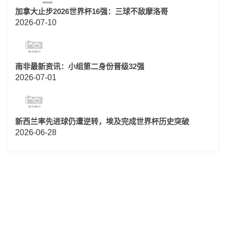
加拿大止步2026世界杯16强：三球不敌摩洛哥
2026-07-10
南非最新资讯：小组第二身份晋级32强
2026-07-01
新西兰率先进球仍遭逆转，埃及完成世界杯历史突破
2026-06-28