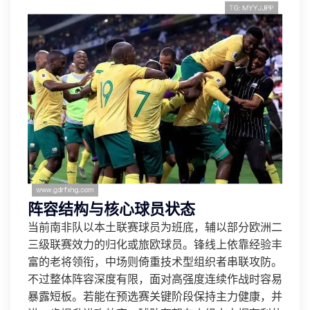
阵容结构与核心球员状态
当前南非队以本土联赛球员为班底，辅以部分欧洲二
三级联赛效力的归化或旅欧球员。锋线上依靠经验丰
富的老将领衔，中场则倚重技术型组织者串联攻防。
不过整体阵容深度有限，面对高强度连续作战时容易
暴露短板。若能在预选赛关键阶段保持主力健康，并