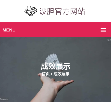
成效展示
首页
成效展示