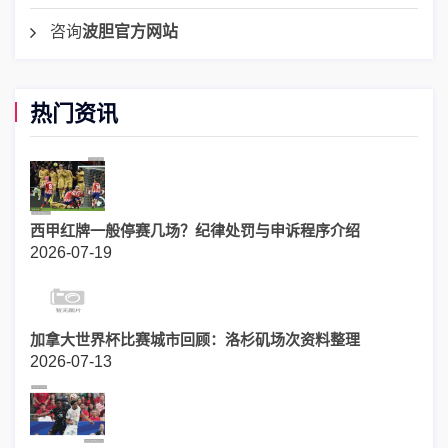
咨询
波胆官方网站
热门资讯
西甲红牌一般停赛几场？纪律处罚与申诉程序介绍
2026-07-19
加拿大世界杯比赛城市回顾：洛杉矶场次资料整理
2026-07-13