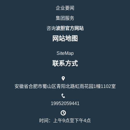
企业要闻
集团服务
咨询
波胆官方网站
网站地图
SiteMap
联系方式
安徽省合肥市蜀山区青阳北路虹雨花园1幢1102室
19952059441
时间：上午9点至下午4点