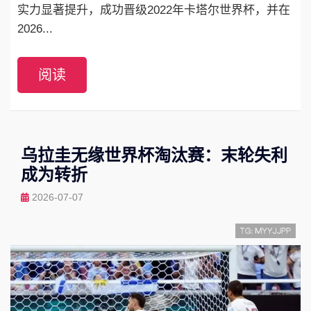
实力显著提升，成功晋级2022年卡塔尔世界杯，并在
2026...
阅读
乌拉圭无缘世界杯淘汰赛：末轮失利
成为转折
2026-07-07