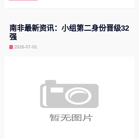
南非最新资讯：小组第二身份晋级32
强
2026-07-01