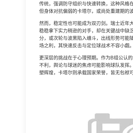
传统，强调防守组织与快速转换，这种风格
但身体对抗偏弱的卡塔尔，或尚处重建期的
然而，稳定性也可能成为双刃剑。瑞士近年大
稳稳拿下实力稍逊的对手，却在关键战中缺
分，或次轮与波黑陷入缠斗，出线形势可能
场之利，其快速反击与定位球战术不容小觑
更深层的挑战在于心理预期。作为B组公认
不利，舆论与球迷的焦虑可能影响球队发挥
塑辉煌，卡塔尔则承载国家荣誉，皆无包袱