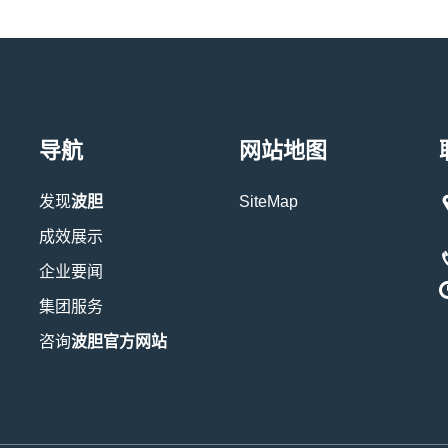
导航
网站地图
发现
波胆
SiteMap
成效展示
企业要闻
集团服务
咨询
波胆官方网站