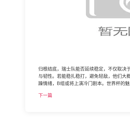
归根结底，瑞士队能否延续稳定，不仅取决
与韧性。若能稳扎稳打，避免轻敌，他们大
躁情绪，B组或将上演冷门剧本。世界杯的
下一篇