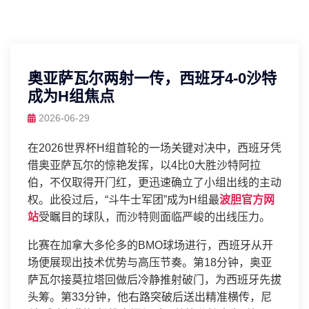
奥亚萨瓦尔两射一传，西班牙4-0沙特
成为H组焦点
2026-06-29
在2026世界杯H组首轮的一场关键对决中，西班牙凭
借奥亚萨瓦尔的惊艳发挥，以4比0大胜沙特阿拉
伯，不仅取得开门红，更迅速确立了小组出线的主动
权。此役过后，“斗牛士军团”成为H组最
波胆官方网
站
受瞩目的球队，而沙特则面临严峻的出线压力。
比赛在加拿大多伦多的BMO球场进行，西班牙从开
场便展现出技术优势与高压节奏。第18分钟，奥亚
萨瓦尔接莫拉塔回做后冷静推射破门，为西班牙先拔
头筹。第33分钟，他右路突破后送出精准横传，尼