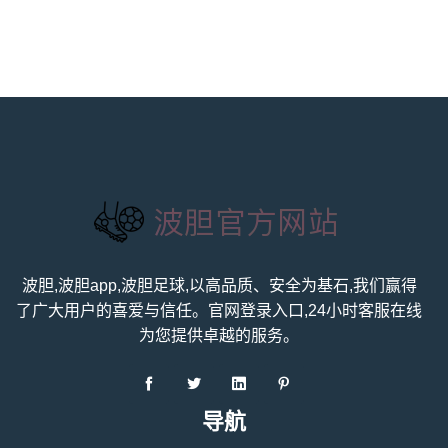
波胆,波胆app,波胆足球,以高品质、安全为基石,我们赢得
了广大用户的喜爱与信任。官网登录入口,24小时客服在线
为您提供卓越的服务。
导航