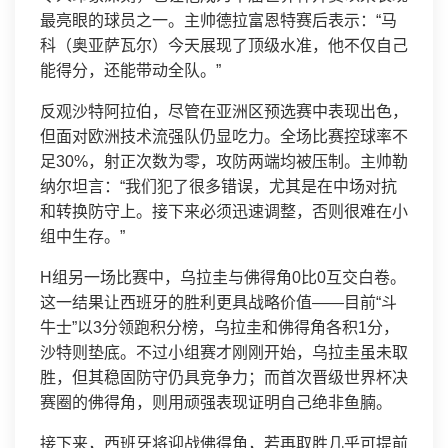
最亮眼的球员之一。主帅德拉富恩特赛后表示：“马
科（奥亚萨瓦尔）今天展现了顶级水准，他不仅自己
能得分，还能带动全队。”
反观沙特阿拉伯，尽管在亚洲区预选赛中表现出色，
但面对欧洲技术流强队仍显吃力。全场比赛控球率不
足30%，射正次数为零，攻防两端均被压制。主帅勒
纳尔坦言：“我们犯了很多错误，尤其是在中场对抗
和转换防守上。接下来必须迅速调整，否则很难在小
组中生存。”
H组另一场比赛中，乌拉圭与佛得角0比0互交白卷。
这一结果让西班牙的胜利更具战略价值——目前“斗
牛士”以3分领跑积分榜，乌拉圭和佛得角各积1分，
沙特则垫底。不过小组赛才刚刚开始，乌拉圭虽未取
胜，但其稳固防守仍具竞争力；而首次晋级世界杯决
赛圈的佛得角，则用顽强表现证明自己绝非鱼腩。
接下来，西班牙将迎战佛得角，若再取胜几乎可提前