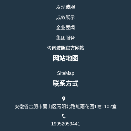
发现
波胆
成效展示
企业要闻
集团服务
咨询
波胆官方网站
网站地图
SiteMap
联系方式
安徽省合肥市蜀山区青阳北路虹雨花园1幢1102室
19952059441