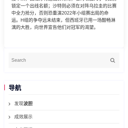
锁定一个出线名额；沙特则必须在对阵乌拉圭的比赛
中全力抢分，否则恐重演2022年小组赛出局的命
运。H组的争夺远未结束，但西班牙已用一场酣畅淋
漓的大胜，向世界宣告他们对冠军的渴望。
导航
发现
波胆
成效展示