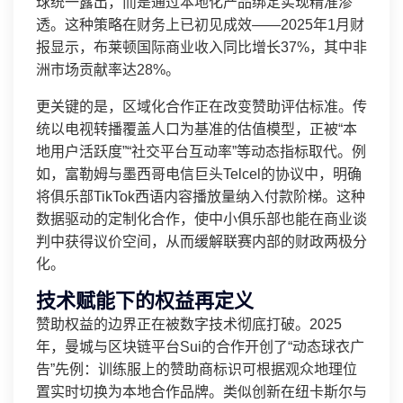
球统一露出，而是通过本地化产品绑定实现精准渗
透。这种策略在财务上已初见成效——2025年1月财
报显示，布莱顿国际商业收入同比增长37%，其中非
洲市场贡献率达28%。
更关键的是，区域化合作正在改变赞助评估标准。传
统以电视转播覆盖人口为基准的估值模型，正被“本
地用户活跃度”“社交平台互动率”等动态指标取代。例
如，富勒姆与墨西哥电信巨头Telcel的协议中，明确
将俱乐部TikTok西语内容播放量纳入付款阶梯。这种
数据驱动的定制化合作，使中小俱乐部也能在商业谈
判中获得议价空间，从而缓解联赛内部的财政两极分
化。
技术赋能下的权益再定义
赞助权益的边界正在被数字技术彻底打破。2025
年，曼城与区块链平台Sui的合作开创了“动态球衣广
告”先例：训练服上的赞助商标识可根据观众地理位
置实时切换为本地合作品牌。类似创新在纽卡斯尔与