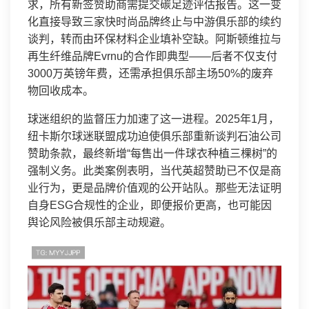
求，所有新签赞助商需提交碳足迹评估报告。这一变
化直接导致三家快时尚品牌终止与中游俱乐部的续约
谈判，转而由环保材料企业填补空缺。阿斯顿维拉与
再生纤维品牌Evrnu的合作即典型——后者不仅支付
3000万英镑年费，还需承担俱乐部主场50%的废弃
物回收成本。
球迷组织的监督压力加速了这一进程。2025年1月，
纽卡斯尔球迷联盟成功迫使俱乐部重新谈判石油公司
赞助条款，最终新增“每售出一件球衣种植三棵树”的
强制义务。此类案例表明，当代英超赞助已不仅是商
业行为，更是品牌价值观的公开站队。那些无法证明
自身ESG合规性的企业，即便报价更高，也可能因
舆论风险被俱乐部主动规避。