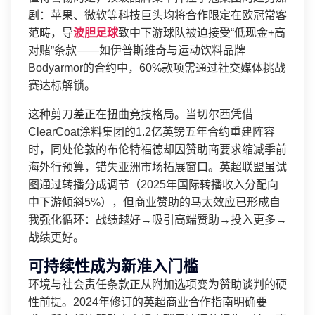
剧：苹果、微软等科技巨头均将合作限定在欧冠常客
范畴，导
波胆足球
致中下游球队被迫接受“低现金+高
对赌”条款——如伊普斯维奇与运动饮料品牌
Bodyarmor的合约中，60%款项需通过社交媒体挑战
赛达标解锁。
这种剪刀差正在扭曲竞技格局。当切尔西凭借
ClearCoat涂料集团的1.2亿英镑五年合约重建阵容
时，同处伦敦的布伦特福德却因赞助商要求缩减季前
海外行预算，错失亚洲市场拓展窗口。英超联盟虽试
图通过转播分成调节（2025年国际转播收入分配向
中下游倾斜5%），但商业赞助的马太效应已形成自
我强化循环：战绩越好→吸引高端赞助→投入更多→
战绩更好。
可持续性成为新准入门槛
环境与社会责任条款正从附加选项变为赞助谈判的硬
性前提。2024年修订的英超商业合作指南明确要