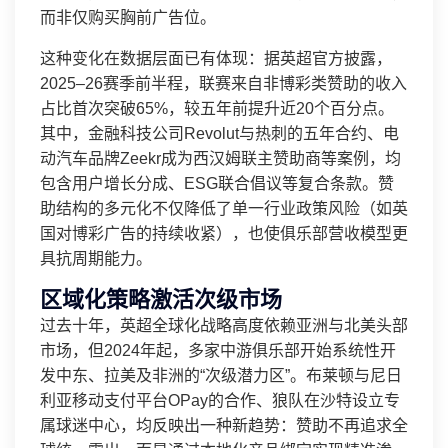
而非仅购买胸前广告位。
这种变化在数据层面已有体现：据英超官方披露，
2025–26赛季前半程，联赛来自非博彩类赞助的收入
占比首次突破65%，较五年前提升近20个百分点。
其中，金融科技公司Revolut与热刺的五年合约、电
动汽车品牌Zeekr成为西汉姆联主赞助商等案例，均
包含用户增长分成、ESG联合倡议等复合条款。赞
助结构的多元化不仅降低了单一行业政策风险（如英
国对博彩广告的持续收紧），也使俱乐部营收模型更
具抗周期能力。
区域化策略激活次级市场
过去十年，英超全球化战略高度依赖亚洲与北美头部
市场，但2024年起，多家中游俱乐部开始系统性开
发中东、拉美及非洲的“次级潜力区”。布莱顿与尼日
利亚移动支付平台OPay的合作、狼队在沙特设立专
属球迷中心，均反映出一种新趋势：赞助不再追求全