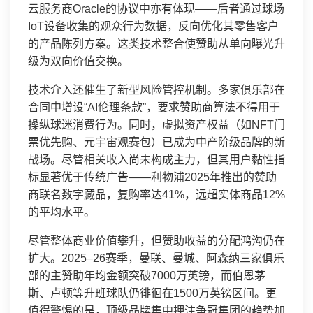
云服务商Oracle的协议中亦有体现——后者通过球场
IoT设备收集的观众行为数据，反向优化其零售客户
的产品陈列方案。这类技术整合使赞助从单向曝光升
级为双向价值交换。
技术介入还催生了新型风险管控机制。多家俱乐部在
合同中增设“AI伦理条款”，要求赞助商算法不得用于
操纵球迷消费行为。同时，虚拟资产权益（如NFT门
票优先购、元宇宙观赛包）已成为中产阶级品牌的新
战场。尽管相关收入尚未构成主力，但其用户黏性指
标显著优于传统广告——利物浦2025年推出的赞助
商联名数字藏品，复购率达41%，远超实体商品12%
的平均水平。
尽管整体商业价值攀升，但赞助收益的分配鸿沟仍在
扩大。2025–26赛季，曼联、曼城、阿森纳三家俱乐
部的主赞助年均金额突破7000万英镑，而伯恩茅
斯、卢顿等升班球队仍徘徊在1500万英镑区间。更
值得警惕的是，顶级品牌集中押注争冠集团的趋势加