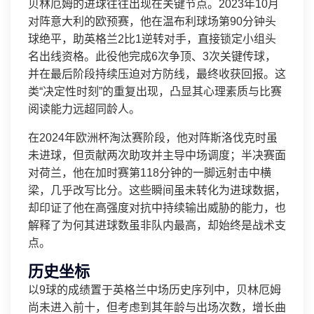
贝林厄姆的进球往往出现在关键节点。2023年10月
对阵意大利的欧预赛，他在温布利球场第90分钟头
球绝平，助英格兰2比1逆转对手，直接锁定小组头
名出线资格。此役他完成6次争顶、3次关键传球，
并在最后阶段持续压迫对方防线，最终收获回报。这
类“决定性时刻”的重复出现，凸显其心理素质与比赛
阅读能力远超同龄人。
在2024年欧洲杯淘汰赛阶段，他对阵斯洛伐克时虽
未进球，但贡献两次助攻并主导中场调度；半决赛面
对荷兰，他在加时赛第118分钟的一脚远射击中横
梁，几乎改写比分。这些瞬间虽未转化为进球数据，
却印证了他在高强度对抗中持续输出威胁的能力，也
解释了为何其进球数虽非队内最高，却始终是战术支
点。
历史坐标
以9球的成绩置于英格兰中场历史序列中，贝林厄姆
尚未进入前十，但考虑到其年龄与出场次数，增长曲