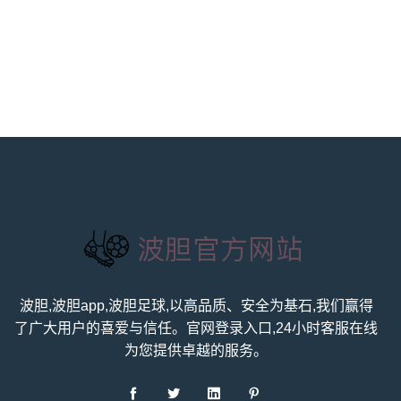
波胆,波胆app,波胆足球,以高品质、安全为基石,我们赢得
了广大用户的喜爱与信任。官网登录入口,24小时客服在线
为您提供卓越的服务。