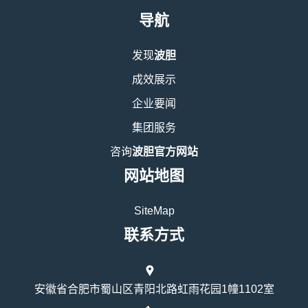
导航
发现
波胆
成效展示
企业要闻
集团服务
咨询
波胆官方网站
网站地图
SiteMap
联系方式
安徽省合肥市蜀山区青阳北路虹雨花园1幢1102室