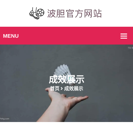
成效展示
首页
成效展示