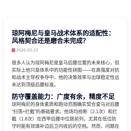
琼阿梅尼与皇马战术体系的适配性：
风格契合还是磨合未完成？
2026-03-23
很多人认为琼阿梅尼是皇马后腰位置的未来核心，但
实际上他只是体系中的功能性拼图——在高强度对抗
和战术主导权争夺中，他的决策效率与出球稳定性远
未达到顶级后腰标准。
防守覆盖能力：广度有余，精度不足
琼阿梅尼的身体素质和跑动范围确实契合皇马对后腰
“扫荡+拦截”的基础要求。他场均抢断（2.1次）和拦
截（1.8次）在西甲后腰中位居前列，尤其在低位防
守时能有效填补边后卫内收后的空档。然而，问题在