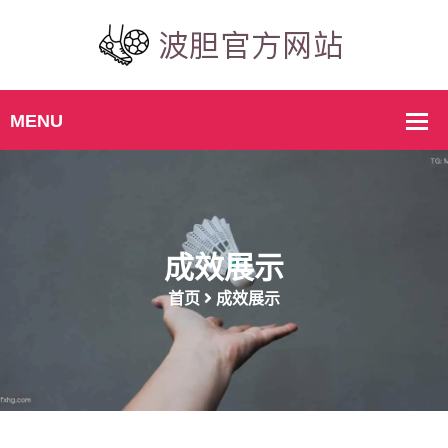
成效展示
首页
成效展示