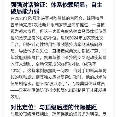
强强对话验证：体系依赖明显，自主
破局能力弱
在2023年欧冠半决赛对阵曼城的首回合，琼阿梅尼
曾单场完成7次抢断并限制罗德里向前推进，一度被
视为战术奇兵。但这一表现高度依赖皇马整体低位落
位和莫德里奇的协防补位。反观2024年国家德比次
回合，巴萨针对性地用加维频繁拉边牵制其横向移
动，导致他多次失位，直接造成两次肋部被打穿；同
年欧冠对阵拜仁，凯恩与穆西亚拉的交叉跑动使其陷
入盯人混乱，全场仅完成3次成功对抗（成功率
43%）。这些案例暴露同一问题：当对手切断其与防
线的联动或迫使其独立应对复杂进攻时，他的战术价
值急剧缩水。他不是“强队杀手”，而是典型体系球员
——只有在明确防守指令和简化出球路径下才能发挥
效用。
对比定位：与顶级后腰的代际差距
与现役顶级后腰相比，琼阿梅尼的短板尤为明显。罗