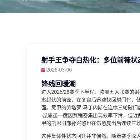
射手王争夺白热化：多位前锋状
2026-03-06
锋线回暖潮
进入2025/26赛季下半程，欧洲五大联赛
态起伏的前锋，在冬窗后迅速找回射门靴，使
面。意甲的劳塔罗·马丁内斯在连续三轮破门
·凯恩虽一度因赛程密集出现效率下滑，但近
甲的凯恩旧部孙兴慜也在伤愈复出后连续三
这种集体性状态回升并非偶然。随着赛季深