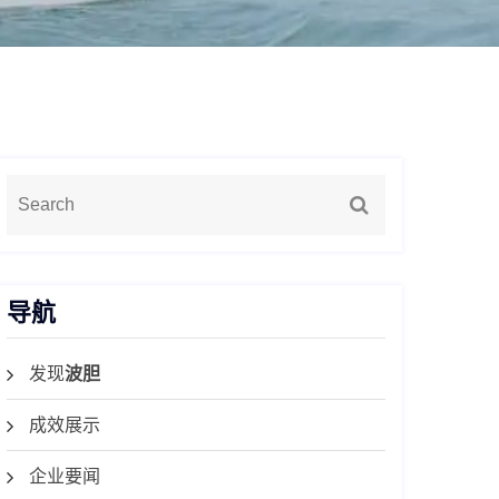
导航
发现
波胆
成效展示
企业要闻