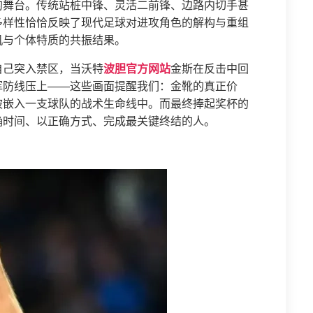
的舞台。传统站桩中锋、灵活二前锋、边路内切手甚
多样性恰恰反映了现代足球对进攻角色的解构与重组
机与个体特质的共振结果。
自己突入禁区，当沃特
波胆官方网站
金斯在反击中回
挥防线压上——这些画面提醒我们：金靴的真正价
被嵌入一支球队的战术生命线中。而最终捧起奖杯的
确时间、以正确方式、完成最关键终结的人。