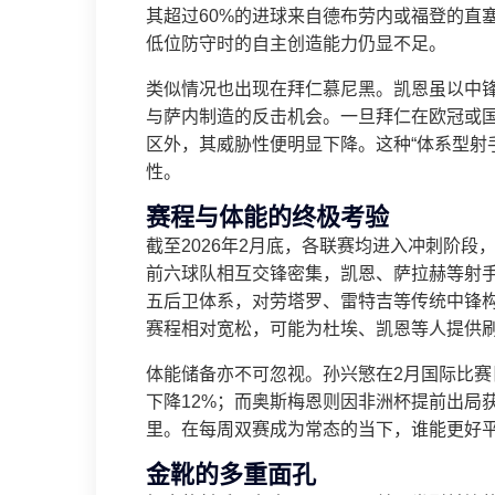
其超过60%的进球来自德布劳内或福登的直
低位防守时的自主创造能力仍显不足。
类似情况也出现在拜仁慕尼黑。凯恩虽以中
与萨内制造的反击机会。一旦拜仁在欧冠或
区外，其威胁性便明显下降。这种“体系型射
性。
赛程与体能的终极考验
截至2026年2月底，各联赛均进入冲刺阶
前六球队相互交锋密集，凯恩、萨拉赫等射
五后卫体系，对劳塔罗、雷特吉等传统中锋
赛程相对宽松，可能为杜埃、凯恩等人提供
体能储备亦不可忽视。孙兴慜在2月国际比
下降12%；而奥斯梅恩则因非洲杯提前出局获
里。在每周双赛成为常态的当下，谁能更好
金靴的多重面孔