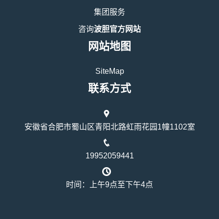
集团服务
咨询
波胆官方网站
网站地图
SiteMap
联系方式
安徽省合肥市蜀山区青阳北路虹雨花园1幢1102室
19952059441
时间：上午9点至下午4点