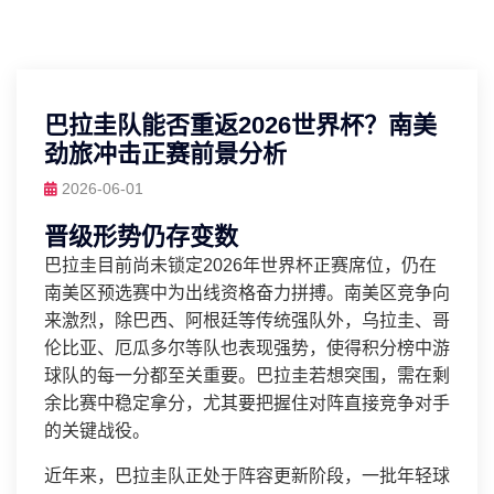
巴拉圭队能否重返2026世界杯？南美
劲旅冲击正赛前景分析
2026-06-01
晋级形势仍存变数
巴拉圭目前尚未锁定2026年世界杯正赛席位，仍在
南美区预选赛中为出线资格奋力拼搏。南美区竞争向
来激烈，除巴西、阿根廷等传统强队外，乌拉圭、哥
伦比亚、厄瓜多尔等队也表现强势，使得积分榜中游
球队的每一分都至关重要。巴拉圭若想突围，需在剩
余比赛中稳定拿分，尤其要把握住对阵直接竞争对手
的关键战役。
近年来，巴拉圭队正处于阵容更新阶段，一批年轻球