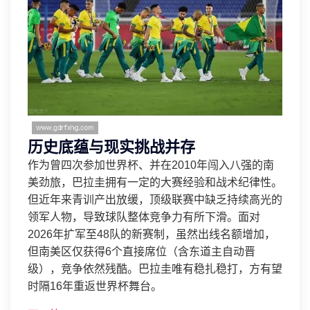
历史底蕴与现实挑战并存
作为曾四次参加世界杯、并在2010年闯入八强的南
美劲旅，巴拉圭拥有一定的大赛经验和战术纪律性。
但近年来青训产出放缓，顶级联赛中缺乏持续高光的
领军人物，导致球队整体竞争力有所下滑。面对
2026年扩军至48队的新赛制，虽然出线名额增加，
但南美区仅获得6个直接席位（含东道主自动晋
级），竞争依然残酷。巴拉圭唯有稳扎稳打，方有望
时隔16年重返世界杯舞台。