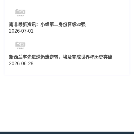
南非最新资讯：小组第二身份晋级32强
2026-07-01
新西兰率先进球仍遭逆转，埃及完成世界杯历史突破
2026-06-28