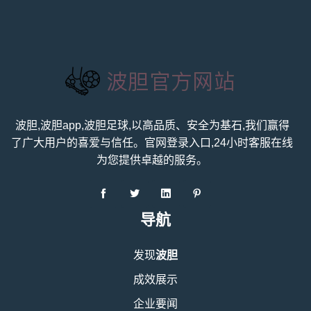
波胆,波胆app,波胆足球,以高品质、安全为基石,我们赢得
了广大用户的喜爱与信任。官网登录入口,24小时客服在线
为您提供卓越的服务。
导航
发现
波胆
成效展示
企业要闻