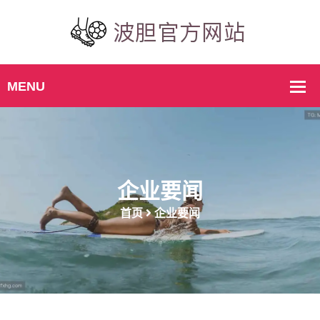
企业要闻
首页
企业要闻