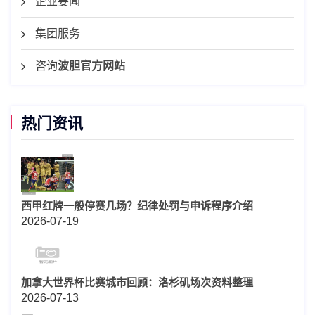
企业要闻
集团服务
咨询
波胆官方网站
热门资讯
西甲红牌一般停赛几场？纪律处罚与申诉程序介绍
2026-07-19
加拿大世界杯比赛城市回顾：洛杉矶场次资料整理
2026-07-13