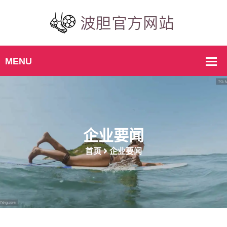
企业要闻
首页
企业要闻