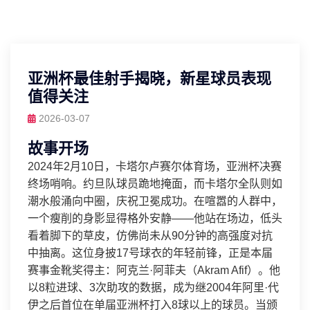
亚洲杯最佳射手揭晓，新星球员表现
值得关注
2026-03-07
故事开场
2024年2月10日，卡塔尔卢赛尔体育场，亚洲杯决赛
终场哨响。约旦队球员跪地掩面，而卡塔尔全队则如
潮水般涌向中圈，庆祝卫冕成功。在喧嚣的人群中，
一个瘦削的身影显得格外安静——他站在场边，低头
看着脚下的草皮，仿佛尚未从90分钟的高强度对抗
中抽离。这位身披17号球衣的年轻前锋，正是本届
赛事金靴奖得主：阿克兰·阿菲夫（Akram Afif）。他
以8粒进球、3次助攻的数据，成为继2004年阿里·代
伊之后首位在单届亚洲杯打入8球以上的球员。当颁