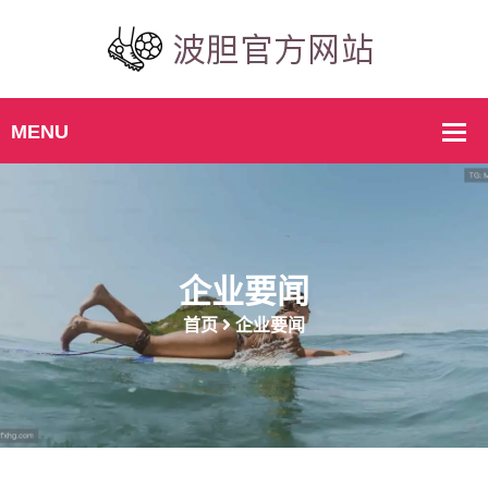
企业要闻
首页
企业要闻