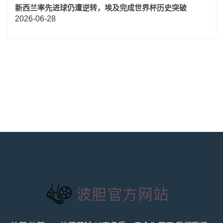
新西兰率先进球仍遭逆转，埃及完成世界杯历史突破
2026-06-28