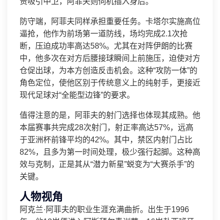
责吸引中卫，阿菲夫则伺机插入身后。
防守端，阿菲夫同样承担重要任务。卡塔尔实施高位
逼抢，他作为前场第一道防线，场均完成2.1次抢
断，压迫成功率高达58%。尤其在对阵伊朗的比赛
中，他多次在对方后腰接球瞬间上前施压，迫使对方
仓促出球，为本方创造反击机会。这种“攻防一体”的
角色定位，使他区别于传统意义上的纯射手，更接近
现代足球对“全能型边锋”的要求。
值得注意的是，阿菲夫的射门选择也体现其成熟。他
本届赛事共完成28次射门，射正率高达57%，远高
于亚洲杯前锋平均的42%。其中，禁区内射门占比
82%，且多为第一时间处理，极少强行起脚。这种高
效与克制，正是其从“潜力新星”蜕变为“大赛杀手”的
关键。
人物视角
阿克兰·阿菲夫的职业生涯充满曲折。出生于1996