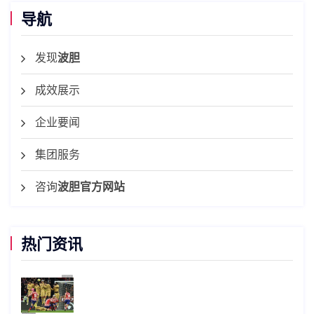
导航
发现
波胆
成效展示
企业要闻
集团服务
咨询
波胆官方网站
热门资讯