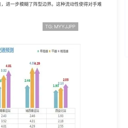
点，进一步模糊了阵型边界。这种流动性使得对手难
。