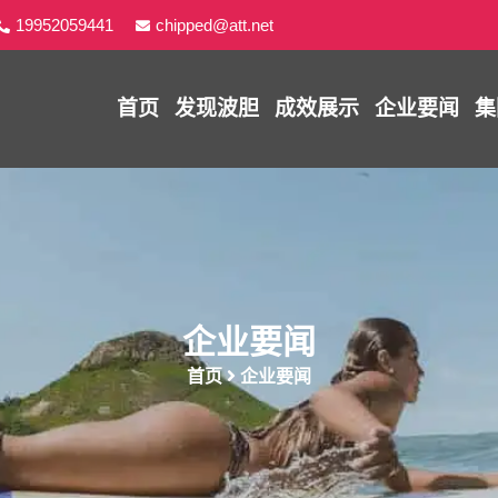
19952059441
chipped@att.net
首页
发现
波胆
成效展示
企业要闻
集
企业要闻
首页
企业要闻