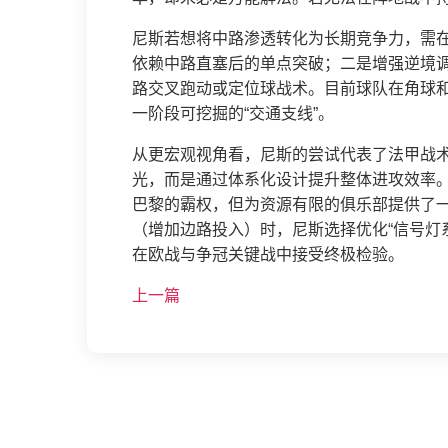
尼斯若想将中路渗透转化为长期竞争力，需
依赖中路直塞后的单点突破；二是增强逆境
路交叉跑动或定位球战术。目前球队在角球
一阶段可挖掘的“交通支线”。
从更宏观视角看，尼斯的尝试代表了法甲战
光，而是通过体系化设计提升整体进攻效率。
巴黎的霸权，但为资源有限的俱乐部提供了一
（增加边路投入）时，尼斯选择优化“信号灯
在欧战与争冠关键战中接受终极检验。
上一篇