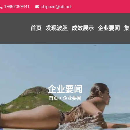
19952059441
chipped@att.net
首页
发现
波胆
成效展示
企业要闻
集
企业要闻
首页
企业要闻