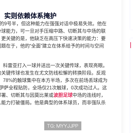
。
，实则依赖体系掩护
”的9号半，但这种能力在强强对话中极易失效。他在
分球能力，可一旦对手压缩中路、切断其与中场的联
。更关键的是，他缺乏在高压下快速决策的能力：要
题在于，他的“全面”建立在体系给予的时间与空间
赛中，科雷亚打入一球并送出一次关键传球，表现亮眼。
的关键传球也发生在尤文防线松懈的转换阶段。反观
正，78%的触球集中在本方半场，多次在前场丢球成为
伊萨全程贴防，全场仅21次触球，0次成功过人。这
部署、切断其与因莫比莱或
波胆足球
中场的连线时，
人能力打破僵局。他是典型的体系球员，而非强队杀