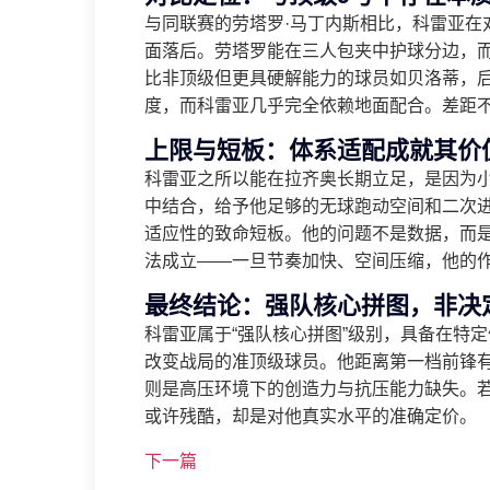
与同联赛的劳塔罗·马丁内斯相比，科雷亚在
面落后。劳塔罗能在三人包夹中护球分边，
比非顶级但更具硬解能力的球员如贝洛蒂，
度，而科雷亚几乎完全依赖地面配合。差距
上限与短板：体系适配成就其价
科雷亚之所以能在拉齐奥长期立足，是因为
中结合，给予他足够的无球跑动空间和二次
适应性的致命短板。他的问题不是数据，而
法成立——一旦节奏加快、空间压缩，他的
最终结论：强队核心拼图，非决
科雷亚属于“强队核心拼图”级别，具备在特
改变战局的准顶级球员。他距离第一档前锋
则是高压环境下的创造力与抗压能力缺失。
或许残酷，却是对他真实水平的准确定价。
下一篇