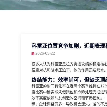
科雷亚位置竞争加剧，近期表现
2026-03-22
很多人认为科雷亚是拉齐奥进攻端的稳定核
强度对抗和战术压迫下，他的作用迅速缩水
终结能力：效率尚可，但缺乏顶
科雷亚的射门转化率在近两个赛季维持在12
度比赛中确实能凭借跑位和冷静处理完成进
效率高度依赖队友创造的空间和节奏控制。
豫，触球调整偏多，导致机会流失。差的不