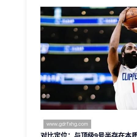
对比定位：与顶级9号半存在本