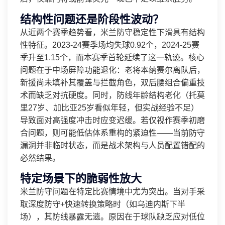
结构性问题还是阶段性波动？
从近两个赛季趋势看，米兰防守稳定性下滑具有结构
性特征。2023-24赛季场均失球0.92个，2024-25赛
季升至1.15个，而本赛季首轮延续了这一轨迹。核心
问题在于中场屏障功能退化：老将本纳赛尔离队后，
新援尚未填补其覆盖与拦截角色，双后腰组合偏重技
术而缺乏对抗硬度。同时，防线年龄结构老化（托莫
里27岁、加比亚25岁看似年轻，但实战经验不足）
导致面对高强度冲击时应变迟缓。若仅视作赛季初磨
合问题，则可能低估体系重构的紧迫性——当前防守
漏洞并非临时状态，而是战术架构与人员配置错配的
必然结果。
特定场景下的脆弱性放大
米兰防守问题在特定比赛情境中尤为突出。当对手采
取深度防守+快速转换策略时（如乌迪内斯下半
场），其防线暴露无遗。原因在于球队缺乏应对低位