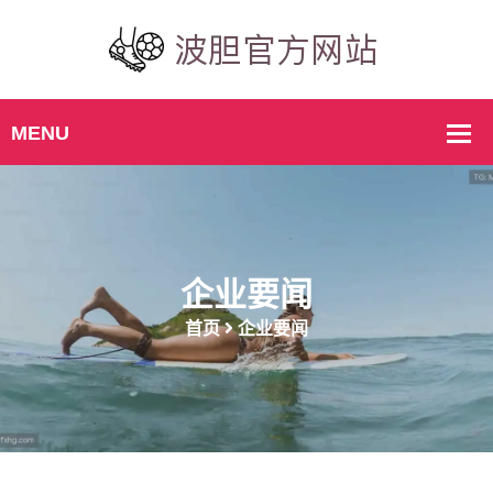
企业要闻
首页
企业要闻