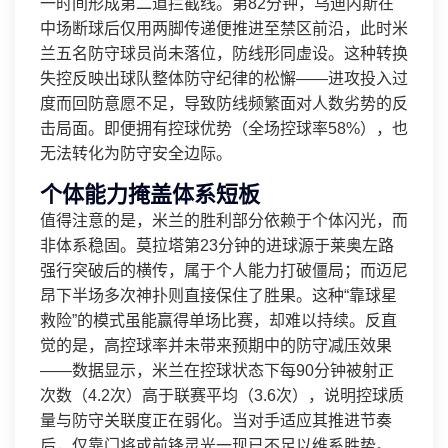
一时间形成第二道拦截线。第82分钟，乌迪内斯在
中场断球后仅用两脚传递便推进至禁区前沿，此时米
兰五名防守球员尚未落位，防线形同虚设。这种转换
失控反映出球队整体防守纪律的松懈——进攻投入过
度而回防意愿不足，导致防线频繁面对人数劣势的反
击局面。即便拥有控球优势（全场控球率58%），也
无法转化为防守安全边际。
个体能力掩盖体系短板
值得注意的是，米兰的胜利部分依赖于个体闪光，而
非体系稳固。莫拉塔第23分钟的进球源于莱奥左路
强行突破后的横传，属于个人能力打破僵局；而迈尼
昂下半场多次神扑则直接保住了胜果。这种“靠球星
救险”的模式虽能赢得单场比赛，却难以持续。反直
觉的是，高控球率并未带来预期中的防守减压效果
——数据显示，米兰在控球状态下每90分钟被射正
次数（4.2次）高于联赛平均（3.6次），说明控球质
量与防守关联度正在弱化。当对手适应其推进节奏
后，仅靠门将或前锋灵光一现已不足以维系胜势。