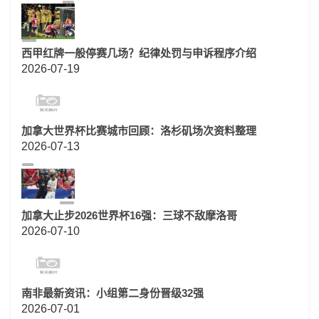
西甲红牌一般停赛几场？纪律处罚与申诉程序介绍
2026-07-19
加拿大世界杯比赛城市回顾：洛杉矶场次资料整理
2026-07-13
加拿大止步2026世界杯16强：三球不敌摩洛哥
2026-07-10
南非最新资讯：小组第二身份晋级32强
2026-07-01