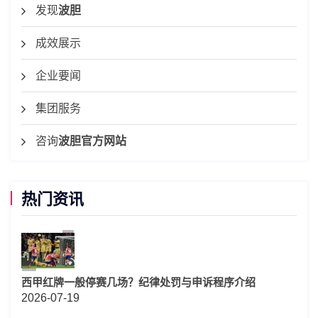
发现
波胆
成效展示
企业要闻
集团服务
咨询
波胆官方网站
热门资讯
西甲红牌一般停赛几场？纪律处罚与申诉程序介绍
2026-07-19