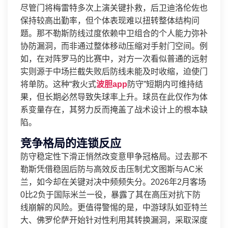
尽管门将梅雷特多次上演关键扑救，后卫迪洛伦佐也
保持较高出勤率，但个体表现难以扭转整体结构问
题。那不勒斯防线过度依赖中卫组合的个人能力弥补
协防漏洞，而非通过整体移动压缩对手射门空间。例
如，在对阵罗马的比赛中，对方一次看似普通的远射
实则源于中场拦截失败后防线未能及时收缩，迫使门
将单防。这种“救火式
波胆app
防守”短期内可维持结
果，但长期必然导致失球率上升。球员在此仅作为体
系变量存在，其努力反而掩盖了战术设计上的根本缺
陷。
竞争格局的连锁反应
防守稳定性下滑正悄然改变意甲争冠格局。过去那不
勒斯凭借稳固后防与高效反击压制尤文图斯与AC米
兰，如今却在关键对决中频频失分。2026年2月客场
0比2负于国际米兰一役，暴露了其在高压对抗下防
线崩解的风险。更值得警惕的是，中游球队如亚特兰
大、佛罗伦萨开始针对性利用其转换漏洞，采取深度