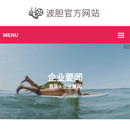
企业要闻
首页
企业要闻