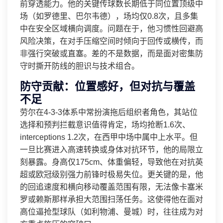
前穿透能力。他的关键传球数长期低于同位置顶级中
场（如罗德里、巴尔韦德），场均仅0.8次，且多集
中在安全区域横向调度。问题在于，他习惯性回避高
风险决策，在对手压缩空间时倾向于回传或横传，而
非强行突破或直塞。差的不是数据，而是面对密集防
守时撕开防线的胆识与技术组合。
防守贡献：位置感好，但对抗与覆盖
不足
劳尔在4-3-3体系中常扮演拖后组织者角色，其站位
选择和预判拦截意识值得肯定，场均抢断1.6次、
interceptions 1.2次，在西甲中场中属中上水平。但
一旦比赛进入高速转换或身体对抗环节，他的局限立
刻暴露。身高仅175cm、体重偏轻，导致他在对抗英
超或欧冠级别强力前锋时极易失位。更关键的是，他
的回追速度和横向移动覆盖范围有限，无法像卡塞米
罗或赖斯那样承担大范围扫荡任务。这使得他在面对
高位逼抢型球队（如利物浦、曼城）时，往往成为对