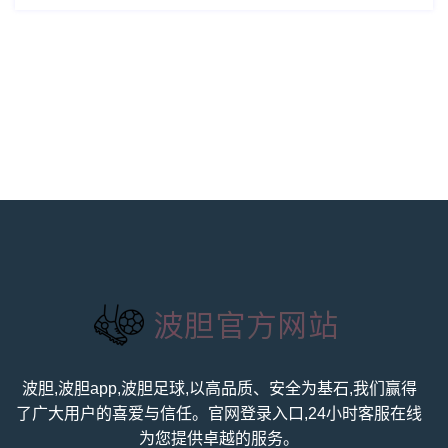
波胆,波胆app,波胆足球,以高品质、安全为基石,我们赢得
了广大用户的喜爱与信任。官网登录入口,24小时客服在线
为您提供卓越的服务。