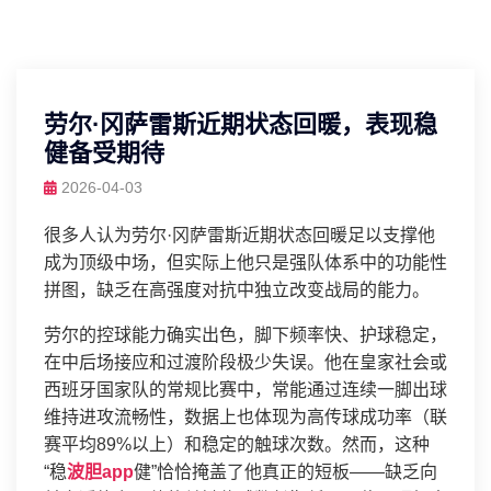
劳尔·冈萨雷斯近期状态回暖，表现稳
健备受期待
2026-04-03
很多人认为劳尔·冈萨雷斯近期状态回暖足以支撑他
成为顶级中场，但实际上他只是强队体系中的功能性
拼图，缺乏在高强度对抗中独立改变战局的能力。
劳尔的控球能力确实出色，脚下频率快、护球稳定，
在中后场接应和过渡阶段极少失误。他在皇家社会或
西班牙国家队的常规比赛中，常能通过连续一脚出球
维持进攻流畅性，数据上也体现为高传球成功率（联
赛平均89%以上）和稳定的触球次数。然而，这种
“稳
波胆app
健”恰恰掩盖了他真正的短板——缺乏向