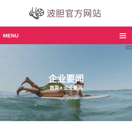
企业要闻
首页
企业要闻