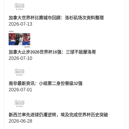
加拿大世界杯比赛城市回顾：洛杉矶场次资料整理
2026-07-13
加拿大止步2026世界杯16强：三球不敌摩洛哥
2026-07-10
南非最新资讯：小组第二身份晋级32强
2026-07-01
新西兰率先进球仍遭逆转，埃及完成世界杯历史突破
2026-06-28